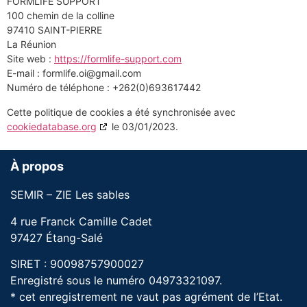
FORMLIFE SUPPORT
100 chemin de la colline
97410 SAINT-PIERRE
La Réunion
Site web :
https://formlife-support.com
E-mail :
formlife.oi@
gmail.com
Numéro de téléphone : +262(0)693617442
Cette politique de cookies a été synchronisée avec
cookiedatabase.org
le 03/01/2023.
À propos
SEMIR – ZIE Les sables
4 rue Franck Camille Cadet
97427 Étang-Salé
SIRET : 90098757900027
Enregistré sous le numéro 04973321097.
* cet enregistrement ne vaut pas agrément de l’Etat.